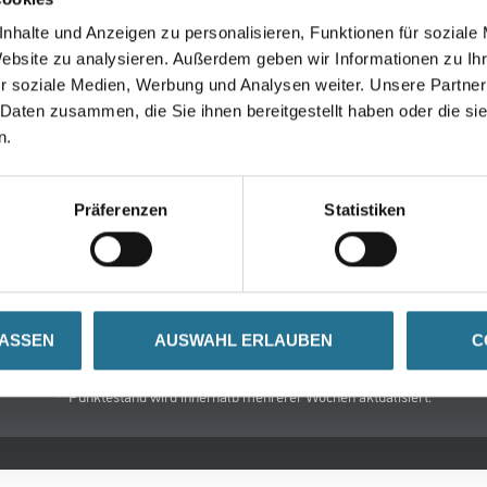
rialien
Unternehmen
MPlus
nhalte und Anzeigen zu personalisieren, Funktionen für soziale
Website zu analysieren. Außerdem geben wir Informationen zu I
HAMSTA
r soziale Medien, Werbung und Analysen weiter. Unsere Partner
Karriere
 Daten zusammen, die Sie ihnen bereitgestellt haben oder die s
Services
n.
FAQ
Präferenzen
Statistiken
LASSEN
AUSWAHL ERLAUBEN
C
© Copyright CMS Dienstleistungs-Gesellschaft
GEWERBLICHE KUNDEN. ALLE ANGEGEBENEN PREISE SIND ZZGL. GESETZL
**Punktestand wird innerhalb mehrerer Wochen aktualisiert.