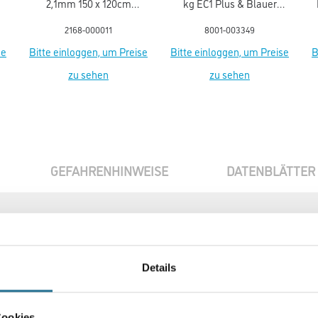
2,1mm 150 x 120cm
kg EC1 Plus & Blauer
T
Bodenschutzmatte PET
Engel NEU
2168-000011
8001-003349
mit Noppen 17-1500
se
Bitte einloggen, um Preise
Bitte einloggen, um Preise
B
zu sehen
zu sehen
GEFAHRENHINWEISE
DATENBLÄTTER
Details
Über uns
Cookies