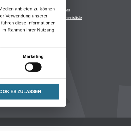
AGB
Nutzungsbedingungen
 Medien anbieten zu können
hrer Verwendung unserer
Logistik- und Servicepreisliste
 führen diese Informationen
Impressum
ie im Rahmen Ihrer Nutzung
Datenschutz
Integrität
Kontakt
Marketing
Follow Us
OOKIES ZULASSEN
ICHER MWST.