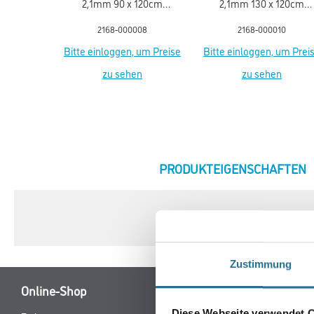
2,1mm 90 x 120cm
2,1mm 130 x 120cm
Bodenschutzmatte PET
Bodenschutzmatte PE
2168-000008
2168-000010
mit Noppen 17-0900
mit Noppen 17-1300
Bitte einloggen, um Preise
Bitte einloggen, um Prei
zu sehen
zu sehen
CURRENT
PRODUKTEIGENSCHAFTEN
TAB:
Zustimmung
Online-Shop
Diese Webseite verwendet 