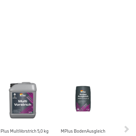
Plus MultiVorstrich 5,0 kg
MPlus BodenAusgleich
MPlus