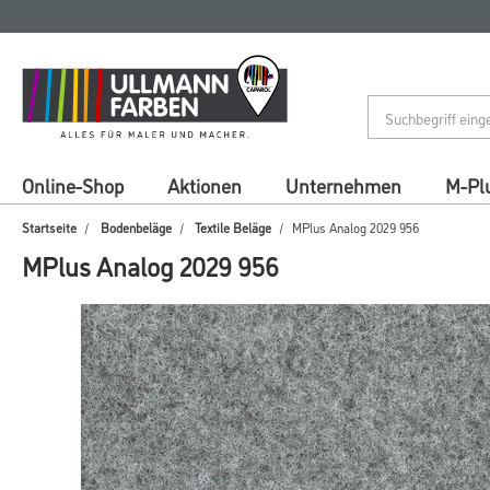
Zum
Zum
Inhalt
Navigationsmenü
springen
springen
Online-Shop
Aktionen
Unternehmen
M-Pl
Startseite
Bodenbeläge
Textile Beläge
MPlus Analog 2029 956
MPlus Analog 2029 956