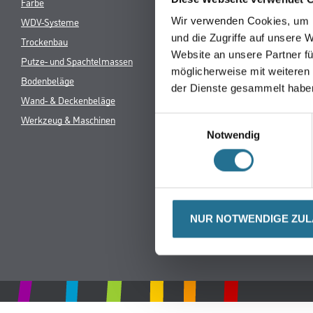
Farbe
Verbrauchsmate
WDV-Systeme
Wir verwenden Cookies, um I
und die Zugriffe auf unsere 
Trockenbau
Website an unsere Partner fü
Putze- und Spachtelmassen
möglicherweise mit weiteren
Bodenbeläge
der Dienste gesammelt habe
Wand- & Deckenbeläge
Werkzeug & Maschinen
Einwilligungsauswahl
Notwendig
NUR NOTWENDIGE ZU
* NUR FÜR 