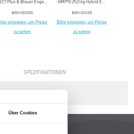
EC1 Plus & Blauer Engel
HMP10 25,0 kg Hybrid EC1
TextilKl
NEU
Plus & Blauer Engel NEU
Plus & 
8001-003350
8001-003351
8
itte einloggen, um Preise
Bitte einloggen, um Preise
Bitte ein
zu sehen
zu sehen
SPEZIFIKATIONEN
Über Cookies
Rechtliches