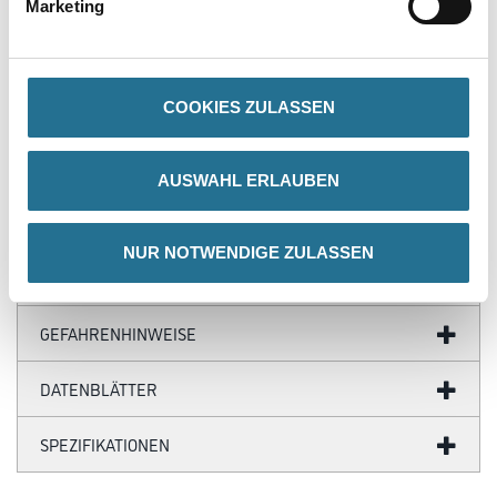
Marketing
Produkteigenschaft
- HDF Kern, ummantelt mit dem chlorfreien Polyblend auf Basis
PP/TPE, mit flexiblen Weichlippen unten und oben
COOKIES ZULASSEN
- Mit der Stanze fugenlose Außen- und passgenaue Innenecken
- Länge 5,15 m, VE = 20 Stück
- TFC totally chlorine-free
AUSWAHL ERLAUBEN
NUR NOTWENDIGE ZULASSEN
ZUSATZINFOS
GEFAHRENHINWEISE
DATENBLÄTTER
SPEZIFIKATIONEN