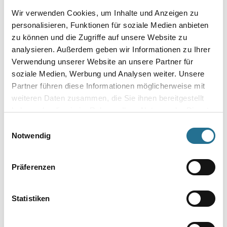
Breite in centimeter
Wir verwenden Cookies, um Inhalte und Anzeigen zu
personalisieren, Funktionen für soziale Medien anbieten
zu können und die Zugriffe auf unsere Website zu
Gebinde
analysieren. Außerdem geben wir Informationen zu Ihrer
Verwendung unserer Website an unsere Partner für
soziale Medien, Werbung und Analysen weiter. Unsere
Partner führen diese Informationen möglicherweise mit
weiteren Daten zusammen, die Sie ihnen bereitgestellt
haben oder die sie im Rahmen Ihrer Nutzung der Dienste
Umrechnungsfaktoren
gesammelt haben.
Einwilligungsauswahl
Notwendig
Präferenzen
Statistiken
PRODUKTEIGENSCHAFTEN