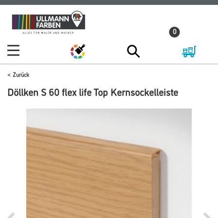
Zum
Zum
Inhalt
Navigationsmenü
0
springen
springen
Zurück
Döllken S 60 flex life Top Kernsockelleiste