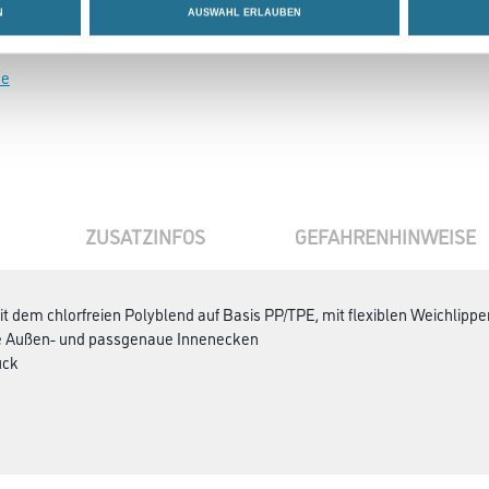
N
AUSWAHL ERLAUBEN
se
ZUSATZINFOS
GEFAHRENHINWEISE
t dem chlorfreien Polyblend auf Basis PP/TPE, mit flexiblen Weichlipp
se Außen- und passgenaue Innenecken
ück