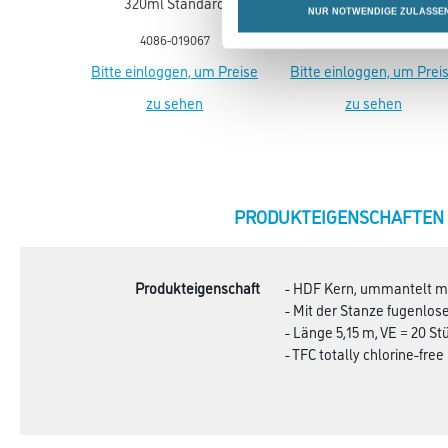
320ml Standard
59x29x4cm
NUR NOTWENDIGE ZULASSE
Kartuschen
4086-019067
8086-000479
Bitte einloggen, um Preise
Bitte einloggen, um Prei
zu sehen
zu sehen
CURRENT
PRODUKTEIGENSCHAFTEN
TAB:
Produkteigenschaft
- HDF Kern, ummantelt mi
- Mit der Stanze fugenlo
- Länge 5,15 m, VE = 20 St
- TFC totally chlorine-free