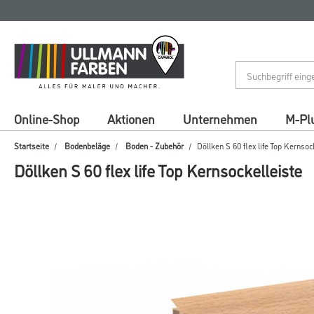
Zum
Zum
Inhalt
Navigationsmenü
springen
springen
Online-Shop
Aktionen
Unternehmen
M-Pl
Startseite
Bodenbeläge
Boden - Zubehör
Döllken S 60 flex life Top Kernsoc
Döllken S 60 flex life Top Kernsockelleiste