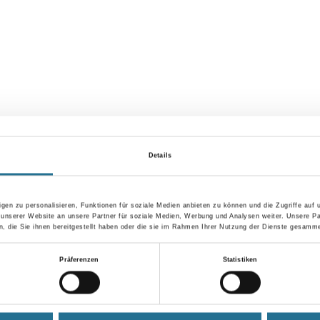
Details
VIELLEICHT GEFÄLLT IHNEN AUCH...
gen zu personalisieren, Funktionen für soziale Medien anbieten zu können und die Zugriffe auf
 unserer Website an unsere Partner für soziale Medien, Werbung und Analysen weiter. Unsere Pa
 die Sie ihnen bereitgestellt haben oder die sie im Rahmen Ihrer Nutzung der Dienste gesamme
Präferenzen
Statistiken