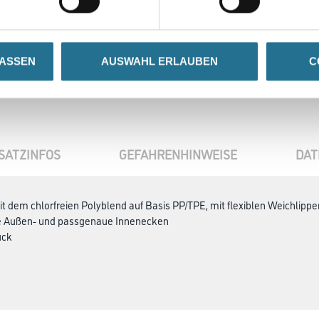
se
LASSEN
AUSWAHL ERLAUBEN
C
SATZINFOS
GEFAHRENHINWEISE
DAT
t dem chlorfreien Polyblend auf Basis PP/TPE, mit flexiblen Weichlipp
se Außen- und passgenaue Innenecken
ück