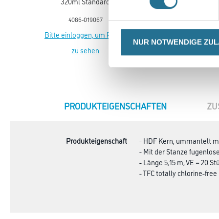
320ml Standard
59x29x4cm
Kartuschen
4086-019067
8086-000479
Bitte einloggen, um Preise
Bitte einloggen, um Prei
NUR NOTWENDIGE ZU
zu sehen
zu sehen
CURRENT
PRODUKTEIGENSCHAFTEN
ZU
TAB:
Produkteigenschaft
- HDF Kern, ummantelt mi
- Mit der Stanze fugenlo
- Länge 5,15 m, VE = 20 St
- TFC totally chlorine-free