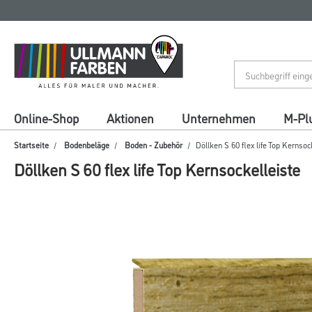
Zum
Zum
Inhalt
Navigationsmenü
springen
springen
Online-Shop
Aktionen
Unternehmen
M-Pl
Startseite
Bodenbeläge
Boden - Zubehör
Döllken S 60 flex life Top Kernsoc
Döllken S 60 flex life Top Kernsockelleiste