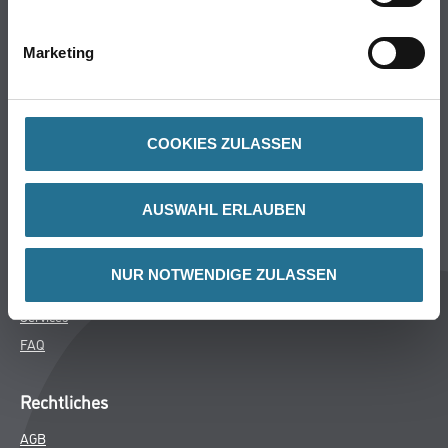
Bodenbeläge
Wand- & Deckenbeläge
Marketing
Werkzeug & Maschinen
Verbrauchsmaterialien
COOKIES ZULASSEN
Über uns
Unternehmen
AUSWAHL ERLAUBEN
MPlus
HAMSTA
NUR NOTWENDIGE ZULASSEN
Karriere
Services
FAQ
Rechtliches
AGB