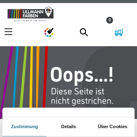
Zum
Zum
Inhalt
Navigationsmenü
0
springen
springen
Zustimmung
Details
Über Cookies