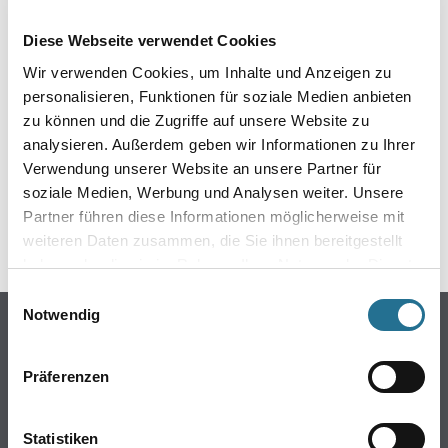
EIN KLEINER ZWISCHENFALL
Diese Webseite verwendet Cookies
IST AUFGETRETEN
Wir verwenden Cookies, um Inhalte und Anzeigen zu
personalisieren, Funktionen für soziale Medien anbieten
Keine Sorge, wir pinseln schon an der Lösung und
zu können und die Zugriffe auf unsere Website zu
werden das Problem so schnell wie möglich beheben.
analysieren. Außerdem geben wir Informationen zu Ihrer
Erkunden Sie in der Zwischenzeit unseren Online-Shop
und lassen Sie sich inspirieren.
Verwendung unserer Website an unsere Partner für
soziale Medien, Werbung und Analysen weiter. Unsere
ZURÜCK ZUM ONLINE-SHOP
Partner führen diese Informationen möglicherweise mit
weiteren Daten zusammen, die Sie ihnen bereitgestellt
haben oder die sie im Rahmen Ihrer Nutzung der Dienste
gesammelt haben.
Einwilligungsauswahl
Notwendig
Online-Shop
Farbe
Präferenzen
WDV-Systeme
Trockenbau
Statistiken
Putze- und Spachtelmassen