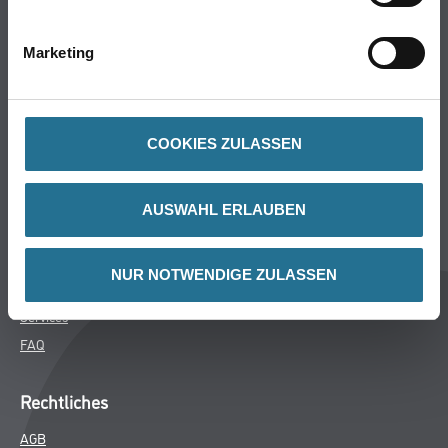
Bodenbeläge
Wand- & Deckenbeläge
Marketing
Werkzeug & Maschinen
Verbrauchsmaterialien
COOKIES ZULASSEN
Über uns
Unternehmen
AUSWAHL ERLAUBEN
MPlus
HAMSTA
NUR NOTWENDIGE ZULASSEN
Karriere
Services
FAQ
Rechtliches
AGB