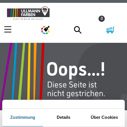
Zum
Zum
Inhalt
Navigationsmenü
0
springen
springen
Zustimmung
Details
Über Cookies