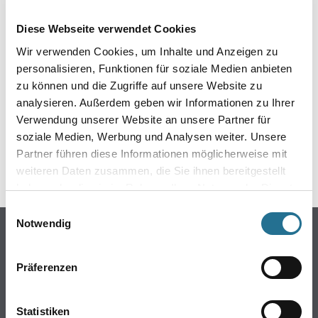
EIN KLEINER ZWISCHENFALL
Diese Webseite verwendet Cookies
IST AUFGETRETEN
Wir verwenden Cookies, um Inhalte und Anzeigen zu
personalisieren, Funktionen für soziale Medien anbieten
Keine Sorge, wir pinseln schon an der Lösung und
zu können und die Zugriffe auf unsere Website zu
werden das Problem so schnell wie möglich beheben.
analysieren. Außerdem geben wir Informationen zu Ihrer
Erkunden Sie in der Zwischenzeit unseren Online-Shop
und lassen Sie sich inspirieren.
Verwendung unserer Website an unsere Partner für
soziale Medien, Werbung und Analysen weiter. Unsere
ZURÜCK ZUM ONLINE-SHOP
Partner führen diese Informationen möglicherweise mit
weiteren Daten zusammen, die Sie ihnen bereitgestellt
haben oder die sie im Rahmen Ihrer Nutzung der Dienste
gesammelt haben.
Einwilligungsauswahl
Notwendig
Online-Shop
Farbe
Präferenzen
WDV-Systeme
Trockenbau
Statistiken
Putze- und Spachtelmassen