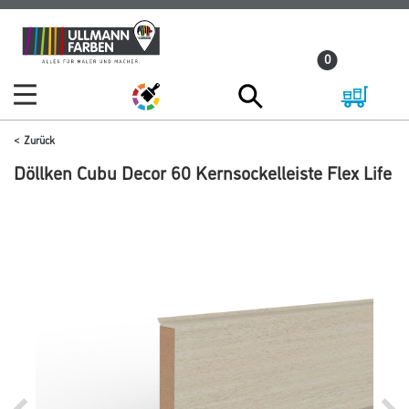
Zum
Zum
Inhalt
Navigationsmenü
0
springen
springen
Zurück
Döllken Cubu Decor 60 Kernsockelleiste Flex Life