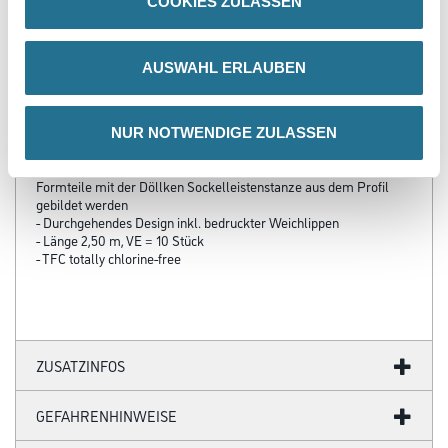
COOKIES ZULASSEN
PRODUKTEIGENSCHAFTEN
AUSWAHL ERLAUBEN
Produkteigenschaft
- HDF Kern, ummantelt mit dem chlorfreien Polyblend auf Basis
NUR NOTWENDIGE ZULASSEN
PP/TPE, mit flexibler Weichlippe oben und unten
- Innen-/Außenecken sowie Profilenden können ohne zusätzliche
Formteile mit der Döllken Sockelleistenstanze aus dem Profil
gebildet werden
- Durchgehendes Design inkl. bedruckter Weichlippen
- Länge 2,50 m, VE = 10 Stück
- TFC totally chlorine-free
ZUSATZINFOS
GEFAHRENHINWEISE