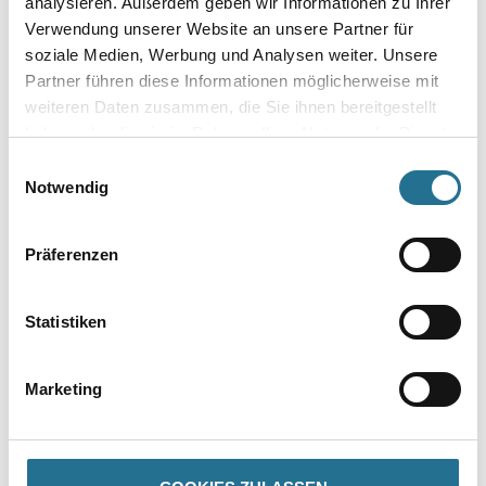
analysieren. Außerdem geben wir Informationen zu Ihrer
Verwendung unserer Website an unsere Partner für
soziale Medien, Werbung und Analysen weiter. Unsere
Partner führen diese Informationen möglicherweise mit
VIELLEICHT GEFÄLLT IHNEN AUCH...
weiteren Daten zusammen, die Sie ihnen bereitgestellt
haben oder die sie im Rahmen Ihrer Nutzung der Dienste
gesammelt haben.
Einwilligungsauswahl
Notwendig
Präferenzen
WD Skelettpistole für
MPlus Kniekissen
Statistiken
320ml Standard
59x29x4cm
Kartuschen
4086-019067
8086-000479
Marketing
Bitte einloggen, um Preise zu
Bitte einloggen, um Preise zu
sehen
sehen