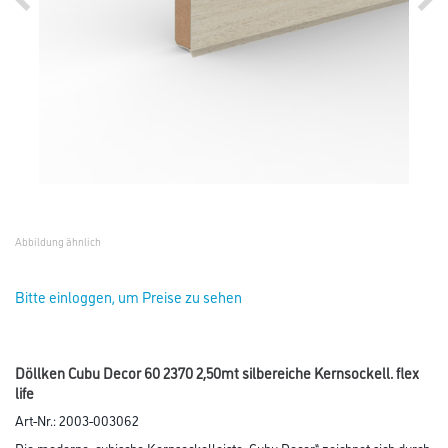
Abbildung ähnlich
Bitte einloggen, um Preise zu sehen
Döllken Cubu Decor 60 2370 2,50mt silbereiche Kernsockell. flex
life
Art-Nr.:
2003-003062
Die moderne, cubische Kernsockelleiste „Cubu Decor“ zeichnet sich durch