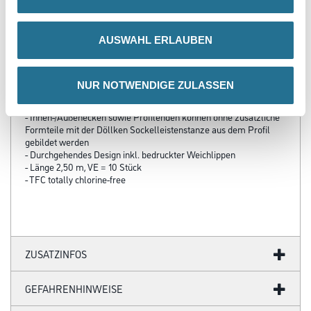
PRODUKTEIGENSCHAFTEN
AUSWAHL ERLAUBEN
Produkteigenschaft
NUR NOTWENDIGE ZULASSEN
- HDF Kern, ummantelt mit dem chlorfreien Polyblend auf Basis
PP/TPE, mit flexibler Weichlippe oben und unten
- Innen-/Außenecken sowie Profilenden können ohne zusätzliche
Formteile mit der Döllken Sockelleistenstanze aus dem Profil
gebildet werden
- Durchgehendes Design inkl. bedruckter Weichlippen
- Länge 2,50 m, VE = 10 Stück
- TFC totally chlorine-free
ZUSATZINFOS
GEFAHRENHINWEISE