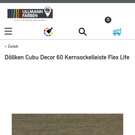
Zum
Zum
Inhalt
Navigationsmenü
0
springen
springen
Zurück
Döllken Cubu Decor 60 Kernsockelleiste Flex Life