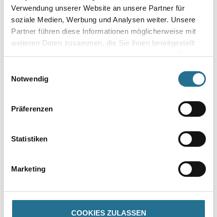
Verwendung unserer Website an unsere Partner für
soziale Medien, Werbung und Analysen weiter. Unsere
Partner führen diese Informationen möglicherweise mit
VIELLEICHT GEFÄLLT IHNEN AUCH...
weiteren Daten zusammen, die Sie ihnen bereitgestellt
haben oder die sie im Rahmen Ihrer Nutzung der Dienste
gesammelt haben.
Einwilligungsauswahl
Notwendig
Präferenzen
Statistiken
WD Skelettpistole für
MPlus Kniekissen
320ml Standard
59x29x4cm
Kartuschen
Marketing
4086-019067
8086-000479
Bitte einloggen, um Preise zu
Bitte einloggen, um Preise zu
sehen
sehen
COOKIES ZULASSEN