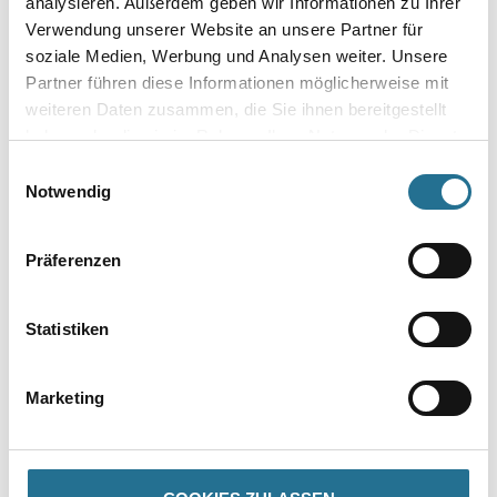
analysieren. Außerdem geben wir Informationen zu Ihrer
Verwendung unserer Website an unsere Partner für
soziale Medien, Werbung und Analysen weiter. Unsere
Partner führen diese Informationen möglicherweise mit
VIELLEICHT GEFÄLLT IHNEN AUCH...
weiteren Daten zusammen, die Sie ihnen bereitgestellt
haben oder die sie im Rahmen Ihrer Nutzung der Dienste
gesammelt haben.
Einwilligungsauswahl
Notwendig
Präferenzen
WD Skelettpistole für
MPlus Kniekissen
Statistiken
320ml Standard
59x29x4cm
Kartuschen
4086-019067
8086-000479
Marketing
Bitte einloggen, um Preise zu
Bitte einloggen, um Preise zu
sehen
sehen