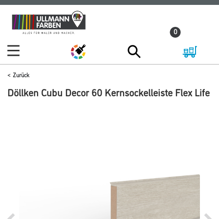
Zum
Zum
Inhalt
Navigationsmenü
0
springen
springen
Zurück
Döllken Cubu Decor 60 Kernsockelleiste Flex Life