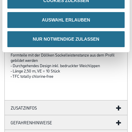
COOKIES ZULASSEN
PRODUKTEIGENSCHAFTEN
AUSWAHL ERLAUBEN
Produkteigenschaft
- HDF Kern, ummantelt mit dem chlorfreien Polyblend auf Basis
NUR NOTWENDIGE ZULASSEN
PP/TPE, mit flexibler Weichlippe oben und unten
- Innen-/Außenecken sowie Profilenden können ohne zusätzliche
Formteile mit der Döllken Sockelleistenstanze aus dem Profil
gebildet werden
- Durchgehendes Design inkl. bedruckter Weichlippen
- Länge 2,50 m, VE = 10 Stück
- TFC totally chlorine-free
ZUSATZINFOS
GEFAHRENHINWEISE