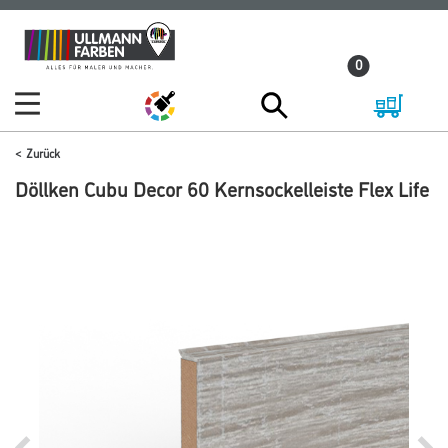
Zum
Zum
Inhalt
Navigationsmenü
0
springen
springen
Zurück
Döllken Cubu Decor 60 Kernsockelleiste Flex Life