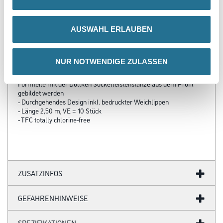
PRODUKTEIGENSCHAFTEN
AUSWAHL ERLAUBEN
Produkteigenschaft
- HDF Kern, ummantelt mit dem chlorfreien Polyblend auf Basis
NUR NOTWENDIGE ZULASSEN
PP/TPE, mit flexibler Weichlippe oben und unten
- Innen-/Außenecken sowie Profilenden können ohne zusätzliche
Formteile mit der Döllken Sockelleistenstanze aus dem Profil
gebildet werden
- Durchgehendes Design inkl. bedruckter Weichlippen
- Länge 2,50 m, VE = 10 Stück
- TFC totally chlorine-free
ZUSATZINFOS
GEFAHRENHINWEISE
SPEZIFIKATIONEN