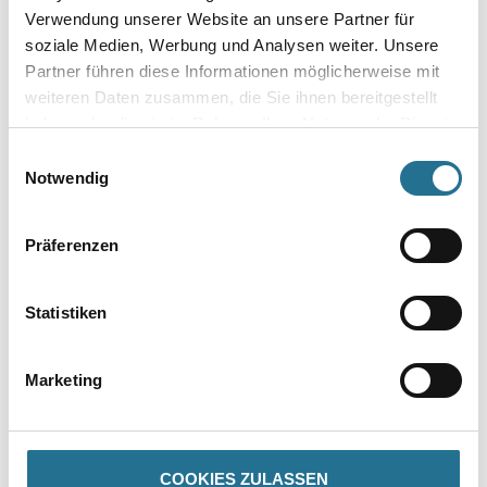
Verwendung unserer Website an unsere Partner für
soziale Medien, Werbung und Analysen weiter. Unsere
Partner führen diese Informationen möglicherweise mit
VIELLEICHT GEFÄLLT IHNEN AUCH...
weiteren Daten zusammen, die Sie ihnen bereitgestellt
haben oder die sie im Rahmen Ihrer Nutzung der Dienste
gesammelt haben.
Einwilligungsauswahl
Notwendig
Präferenzen
WD Skelettpistole für
MPlus Kniekissen
Statistiken
320ml Standard
59x29x4cm
Kartuschen
4086-019067
8086-000479
Marketing
Bitte einloggen, um Preise zu
Bitte einloggen, um Preise zu
sehen
sehen
COOKIES ZULASSEN