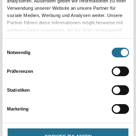
analysieren. Außerdem geben wir Informationen zu Ihrer
Verwendung unserer Website an unsere Partner für
soziale Medien, Werbung und Analysen weiter. Unsere
Partner führen diese Informationen möglicherweise mit
VIELLEICHT GEFÄLLT IHNEN AUCH...
weiteren Daten zusammen, die Sie ihnen bereitgestellt
haben oder die sie im Rahmen Ihrer Nutzung der Dienste
gesammelt haben.
Einwilligungsauswahl
Notwendig
Präferenzen
WD Skelettpistole für
MPlus Kniekissen
Statistiken
320ml Standard
59x29x4cm
Kartuschen
4086-019067
8086-000479
Marketing
Bitte einloggen, um Preise zu
Bitte einloggen, um Preise zu
sehen
sehen