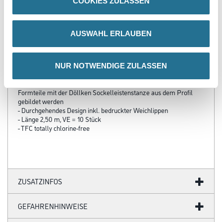
COOKIES ZULASSEN
PRODUKTEIGENSCHAFTEN
AUSWAHL ERLAUBEN
Produkteigenschaft
- HDF Kern, ummantelt mit dem chlorfreien Polyblend auf Basis
NUR NOTWENDIGE ZULASSEN
PP/TPE, mit flexibler Weichlippe oben und unten
- Innen-/Außenecken sowie Profilenden können ohne zusätzliche
Formteile mit der Döllken Sockelleistenstanze aus dem Profil
gebildet werden
- Durchgehendes Design inkl. bedruckter Weichlippen
- Länge 2,50 m, VE = 10 Stück
- TFC totally chlorine-free
ZUSATZINFOS
GEFAHRENHINWEISE